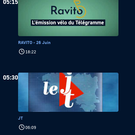
05:15
RAVITO - 26 Juin
18:22
05:30
JT
06:09