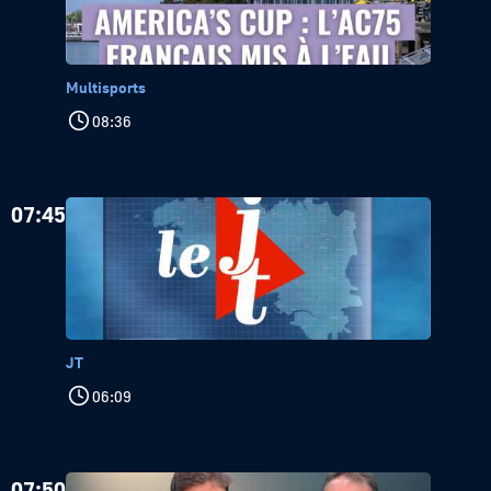
Multisports
08:36
07:45
JT
06:09
07:50