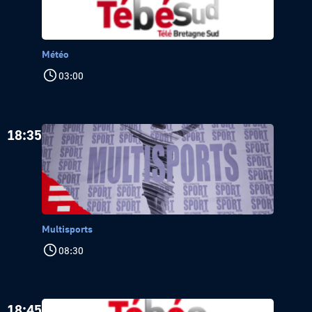
Météo
03:00
18:35
Multisports
08:30
18:45