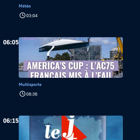
Météo
03:04
06:05
Multisports
08:36
06:15