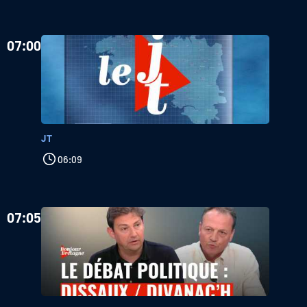
07:00
JT
06:09
07:05