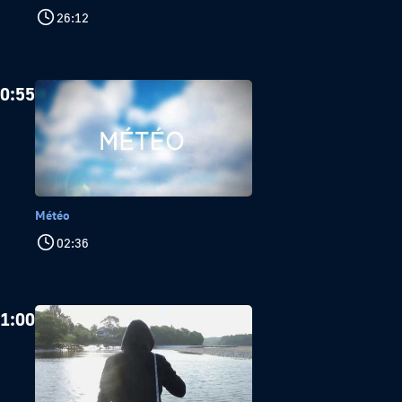
26:12
0:55
Météo
02:36
1:00