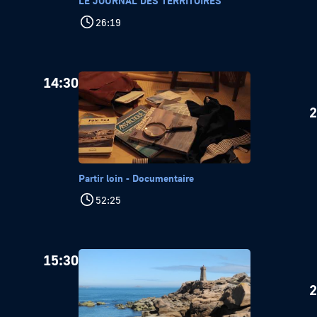
LE JOURNAL DES TERRITOIRES
26:19
14:30
2
Partir loin - Documentaire
52:25
15:30
2