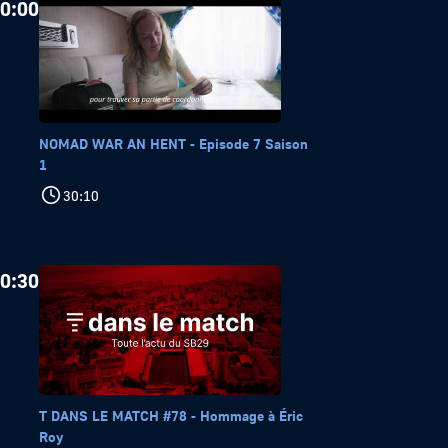
0:00
NOMAD WAR AN HENT - Episode 7 Saison
1
30:10
0:30
T DANS LE MATCH #78 - Hommage à Éric
Roy