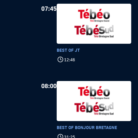
07:45
BEST OF JT
12:46
08:00
BEST OF BONJOUR BRETAGNE
31:25