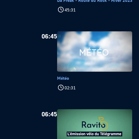
Da Freak - Route du Rock - Hiver 2023
45:31
06:45
Météo
02:31
06:45