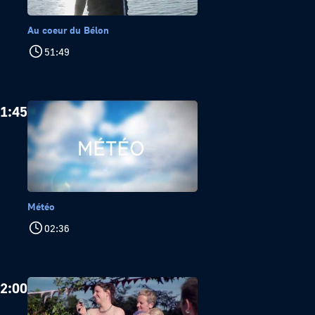
Au coeur du Bélon
51:49
1:45
Météo
02:36
2:00