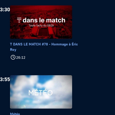
3:30
T DANS LE MATCH #78 - Hommage à Éric
Roy
26:12
3:55
Météo