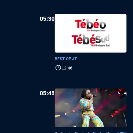
05:30
BEST OF JT
12:46
05:45