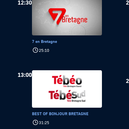
12:30
2
7 en Bretagne
25:10
13:00
2
BEST OF BONJOUR BRETAGNE
31:25