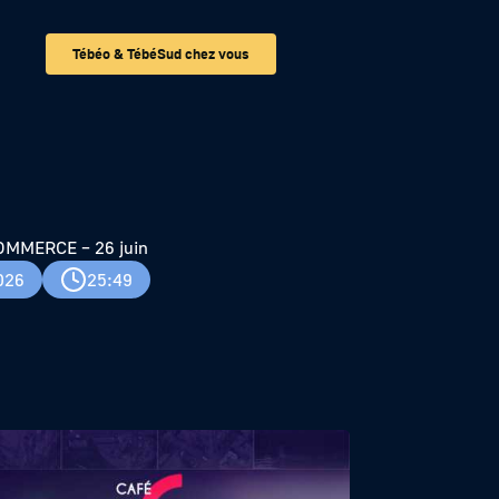
Tébéo & TébéSud chez vous
OMMERCE – 26 juin
026
25:49