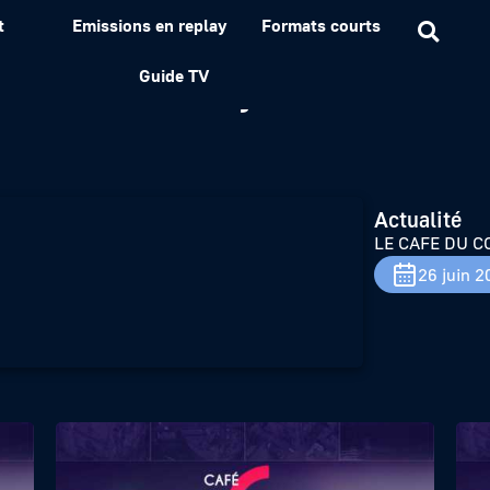
t
Emissions en replay
Formats courts
ERCE – 26 juin
Guide TV
Actualité
LE CAFE DU C
26 juin 2