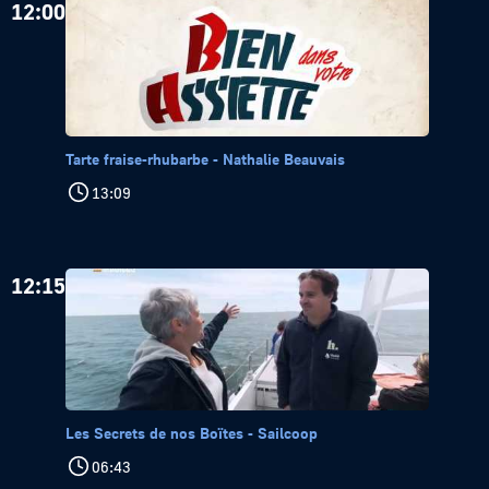
12:00
Tarte fraise-rhubarbe - Nathalie Beauvais
13:09
12:15
Les Secrets de nos Boïtes - Sailcoop
06:43