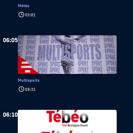
Météo
03:01
06:05
Multisports
09:31
06:10