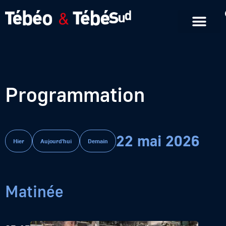
Emissions en replay
Formats courts
Programmation
22 mai 2026
Hier
Aujourd'hui
Demain
Matinée