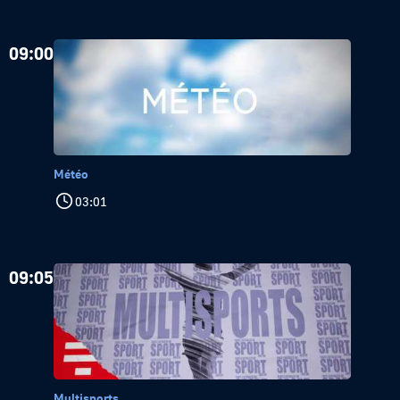
09:00
Météo
03:01
09:05
Multisports