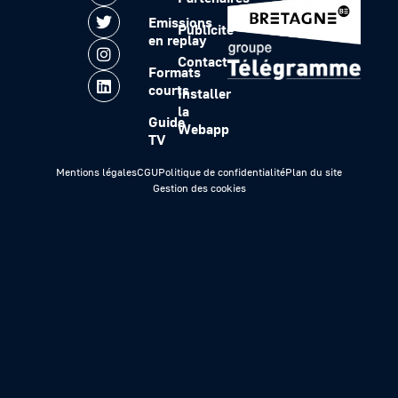
Emissions
Publicité
en replay
Contact
Formats
courts
Installer
la
Guide
Webapp
TV
Mentions légales
CGU
Politique de confidentialité
Plan du site
Gestion des cookies