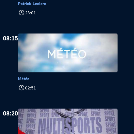
Patrick Leclerc
23:01
08:15
Météo
02:51
08:20