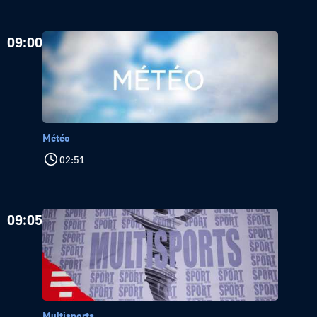
09:00
Météo
02:51
09:05
Multisports