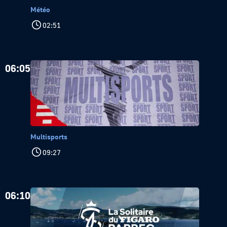
Météo
02:51
06:05
Multisports
09:27
06:10