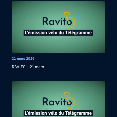
21 mars 2026
RAVITO – 21 mars