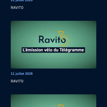
RAVITO
11 juillet 2026
RAVITO