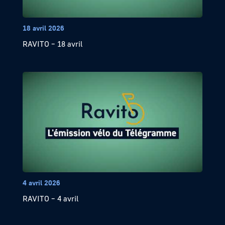
18 avril 2026
RAVITO – 18 avril
4 avril 2026
RAVITO – 4 avril