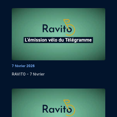
7 février 2026
RAVITO – 7 février