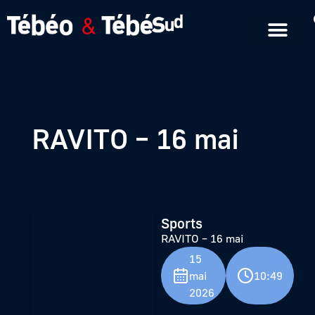
Emissions en replay
Formats courts
RAVITO – 16 mai
Sports
RAVITO – 16 mai
15
mai
10:49
2026