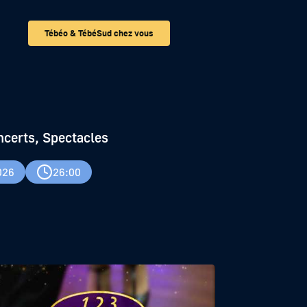
Tébéo & TébéSud chez vous
ncerts, Spectacles
026
26:00