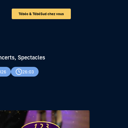
Tébéo & TébéSud chez vous
ncerts, Spectacles
026
26:03