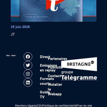
15 juin 2026
JT
Direct
Partenaires
Emissions
Publicité
en replay
Contact
Formats
courts
Installer
la
Guide
Webapp
TV
Mentions légales
CGU
Politique de confidentialité
Plan du site