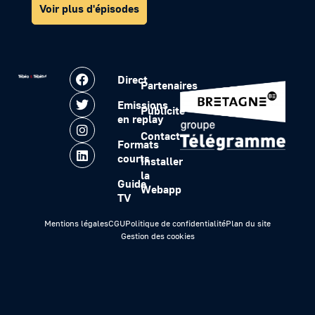
Voir plus d'épisodes
Direct
Partenaires
Emissions
Publicité
en replay
Contact
Formats
courts
Installer
la
Guide
Webapp
TV
Mentions légales
CGU
Politique de confidentialité
Plan du site
Gestion des cookies