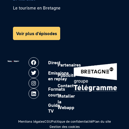
Le tourisme en Bretagne
Voir plus d'épisodes
Direct
Partenaires
Emissions
Publicité
en replay
Contact
Formats
courts
Installer
la
Guide
Webapp
TV
Mentions légales
CGU
Politique de confidentialité
Plan du site
Gestion des cookies