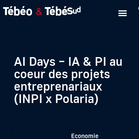
Emissions en replay
Formats courts
AI Days – IA & PI au
coeur des projets
entreprenariaux
(INPI x Polaria)
Economie