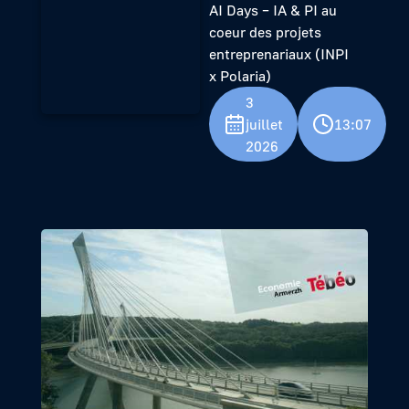
AI Days – IA & PI au
coeur des projets
entreprenariaux (INPI
x Polaria)
3
juillet
13:07
2026