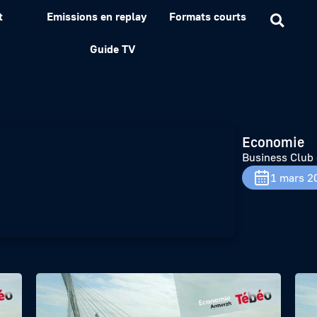
t
Emissions en replay
Formats courts
 l’Ouest – Edouard Coudur
Guide TV
Economie
Business Club 
1 mars 2