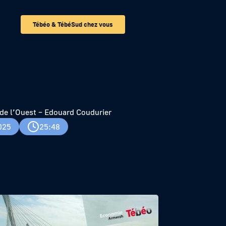
Tébéo & TébéSud chez vous
ier
de l’Ouest – Edouard Coudurier
025
25:48