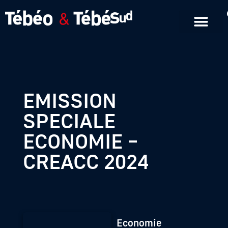
Emissions en replay
Formats courts
EMISSION
SPECIALE
ECONOMIE –
CREACC 2024
Economie