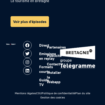
Le tourisme en Bretagne
Voir plus d'épisodes
Direct
Partenaires
Emissions
Publicité
en replay
Contact
Formats
courts
Installer
la
Guide
Webapp
TV
Mentions légales
CGU
Politique de confidentialité
Plan du site
Gestion des cookies