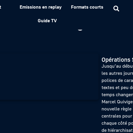
t
Emissions en replay
Formats courts
– 80 ans du Télégramme
Guide TV
Opérations 
Jusqu’au débu
les autres jou
polices de car
textes et peu d
temps changent,
Marcel Quiviger
nouvelle règle 
centrales pour
chaque côté po
de hiérarchisat