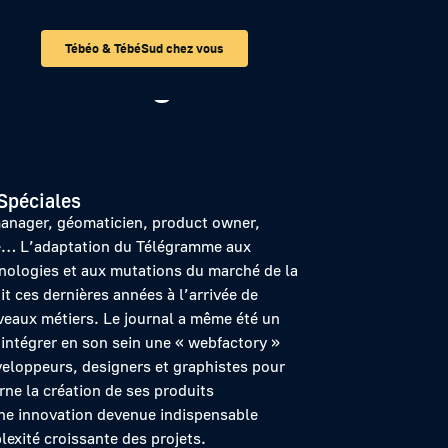
Tébéo & TébéSud chez vous
ans du Télégramme
Spéciales
anager, géomaticien, product owner,
e… L’adaptation du Télégramme aux
nologies et aux mutations du marché de la
t ces dernières années à l’arrivée de
aux métiers. Le journal a même été un
 intégrer en son sein une « webfactory »
eloppeurs, designers et graphistes pour
rne la création de ses produits
e innovation devenue indispensable
exité croissante des projets.