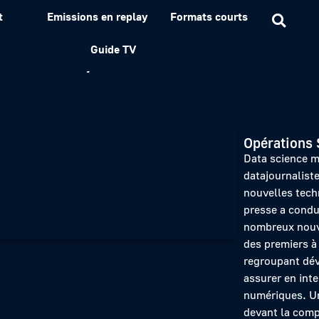
t
Emissions en replay
Formats courts
alistes, loin de là – 80 
Guide TV
Opérations 
Data science m
datajournalist
nouvelles tech
presse a condui
nombreux nouve
des premiers à
regroupant dév
assurer en inte
numériques. Un
devant la compl