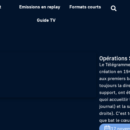
t
Emissions en replay
Formats courts
r de Morlaix – 80 ans du
Guide TV
Opérations 
Le Télégramme 
création en 19
aux premiers bâ
toujours la dir
support, ont é
quoi accueillir
journal) et la 
droite). C’est 
que bat le cœu
17 novem