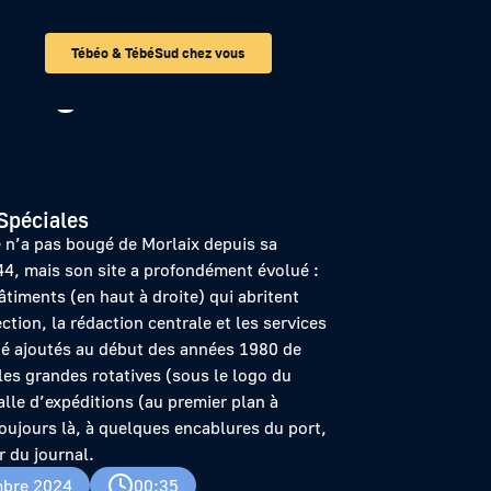
Tébéo & TébéSud chez vous
 Télégramme
Spéciales
n’a pas bougé de Morlaix depuis sa
44, mais son site a profondément évolué :
timents (en haut à droite) qui abritent
ection, la rédaction centrale et les services
té ajoutés au début des années 1980 de
 les grandes rotatives (sous le logo du
salle d’expéditions (au premier plan à
toujours là, à quelques encablures du port,
r du journal.
bre 2024
00:35