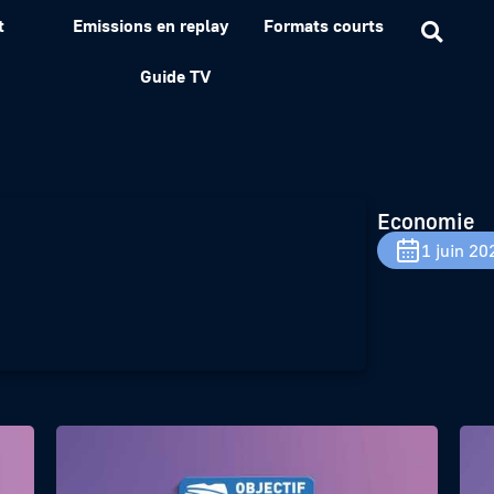
t
Emissions en replay
Formats courts
 Arkéa
Guide TV
Economie
1 juin 20