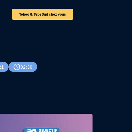
Tébéo & TébéSud chez vous
21
02:36