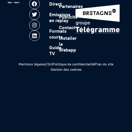
Direct
Partenaires
Emissions
Publicité
en replay
Contact
Formats
courts
Installer
la
Guide
Webapp
TV
Mentions légales
CGU
Politique de confidentialité
Plan du site
Gestion des cookies