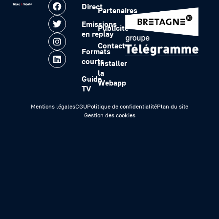
Direct
Partenaires
Emissions
Publicité
en replay
Contact
Formats
courts
Installer
la
Guide
Webapp
TV
Mentions légales
CGU
Politique de confidentialité
Plan du site
Gestion des cookies