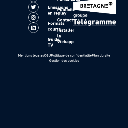
Emissions
Publicité
en replay
Contact
Formats
courts
Installer
la
Guide
Webapp
TV
Mentions légales
CGU
Politique de confidentialité
Plan du site
Gestion des cookies