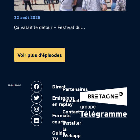
12 août 2025
Ça valait le détour – Festival du...
Voir plus d'épisodes
Direct
Partenaires
Emissions
Publicité
en replay
Contact
Formats
courts
Installer
la
Guide
Webapp
TV