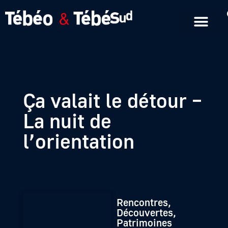
Emissions en replay
Formats courts
Ça valait le détour –
La nuit de
l’orientation
Rencontres,
Découvertes,
Patrimoines