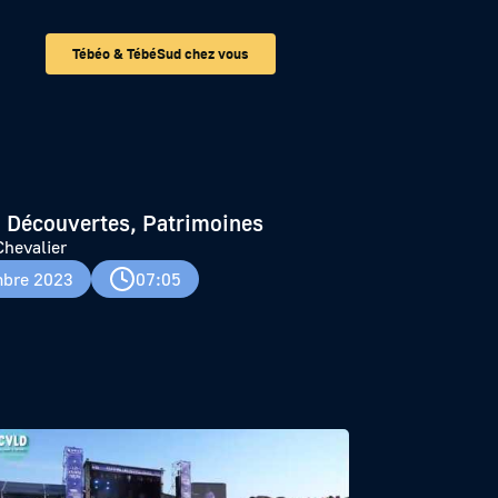
Tébéo & TébéSud chez vous
 Découvertes, Patrimoines
Chevalier
bre 2023
07:05