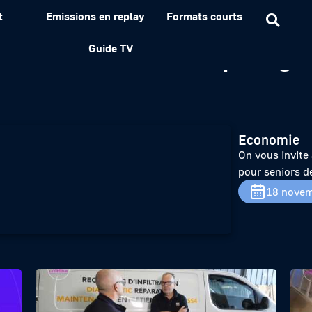
t
Emissions en replay
Formats courts
E DETOUR – Groupe Age 
Guide TV
Economie
On vous invite 
pour seniors d
18 novem