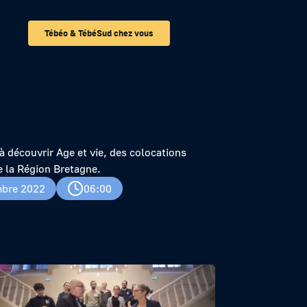
Tébéo & TébéSud chez vous
et vie
à découvrir Age et vie, des colocations
e la Région Bretagne.
bre 2022
06:00