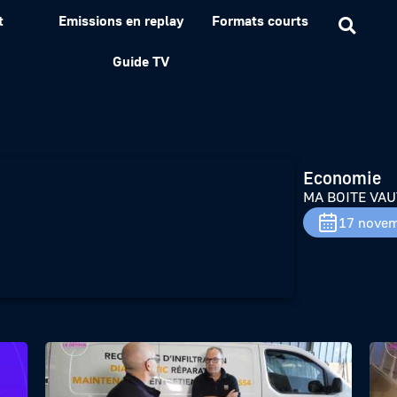
t
Emissions en replay
Formats courts
E DETOUR – Seabelife
Guide TV
Economie
MA BOITE VAUT
17 novem