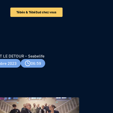
Tébéo & TébéSud chez vous
 LE DETOUR – Seabelife
bre 2023
06:59