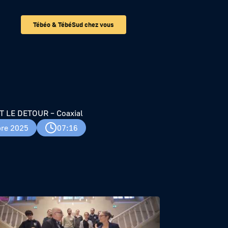
Tébéo & TébéSud chez vous
 LE DETOUR – Coaxial
re 2025
07:16