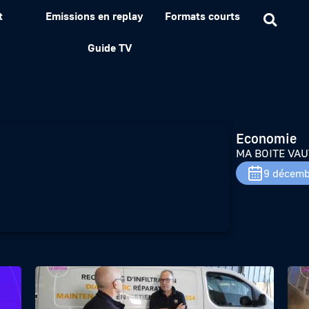
t
Emissions en replay
Formats courts
E DETOUR – Coaxial
Guide TV
Economie
MA BOITE VAUT
9 décemb