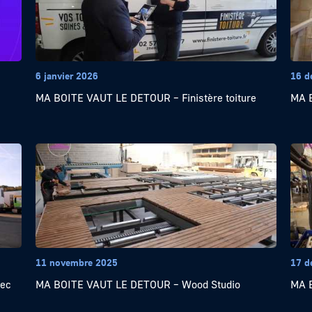
6 janvier 2026
16 d
MA BOITE VAUT LE DETOUR – Finistère toiture
MA B
11 novembre 2025
17 d
sec
MA BOITE VAUT LE DETOUR – Wood Studio
MA 