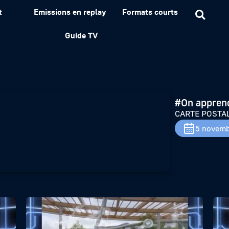
t
Emissions en replay
Formats courts
DU FUTUR #7
Guide TV
#On appren
CARTE POSTAL
5 novemb