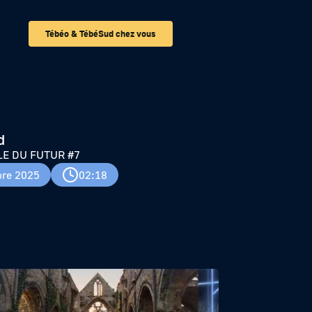
Tébéo & TébéSud chez vous
d
E DU FUTUR #7
re 2025
02:18