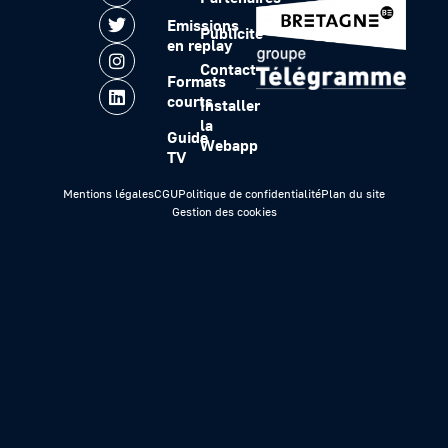
Emissions
Publicité
en replay
Contact
Formats
courts
Installer
la
Guide
Webapp
TV
Mentions légales
CGU
Politique de confidentialité
Plan du site
Gestion des cookies