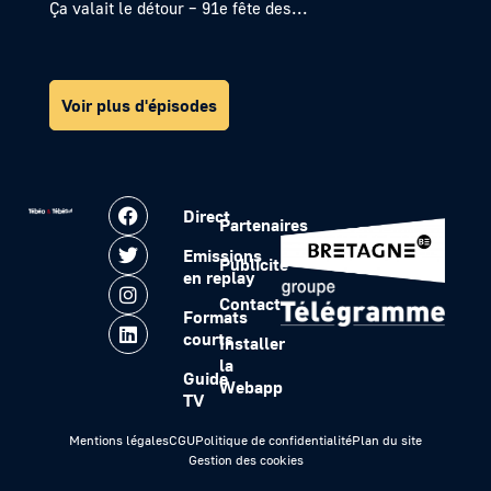
Ça valait le détour – 91e fête des...
Voir plus d'épisodes
Direct
Partenaires
Emissions
Publicité
en replay
Contact
Formats
courts
Installer
la
Guide
Webapp
TV
Mentions légales
CGU
Politique de confidentialité
Plan du site
Gestion des cookies