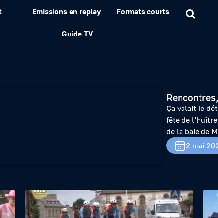
t
Emissions en replay
Formats courts
r- fête de l’Huître à Caran
Guide TV
Rencontres,
Ça valait le dé
fête de l’huîtr
de la baie de 
2 mai 20