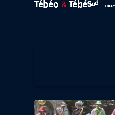
Direc
Ça valait le détou