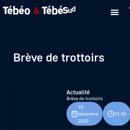
Emissions en replay
Formats courts
Brève de trottoirs
Actualité
Brève de trottoirs
16
décembre
01:50
2023