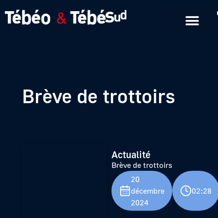
Emissions en replay
Formats courts
Brève de trottoirs
Actualité
Brève de trottoirs
20
décembre
02:28
2024