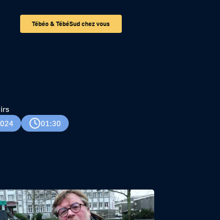
Tébéo & TébéSud chez vous
irs
2024
01:30