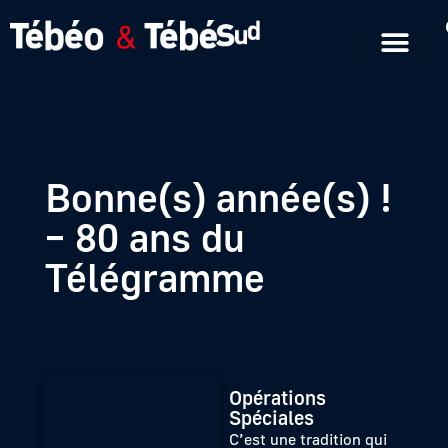
Emissions en replay
Formats courts
Bonne(s) année(s) !
– 80 ans du
Télégramme
Opérations
Spéciales
C’est une tradition qui