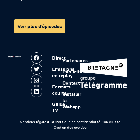
Voir plus d'épisodes
Direct
Partenaires
Emissions
Publicité
en replay
Contact
Formats
courts
Installer
la
Guide
Webapp
TV
Mentions légales
CGU
Politique de confidentialité
Plan du site
Gestion des cookies