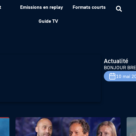
t
Emissions en replay
Formats courts
NE du 10 mai
Guide TV
Actualité
BONJOUR BRET
10 mai 2