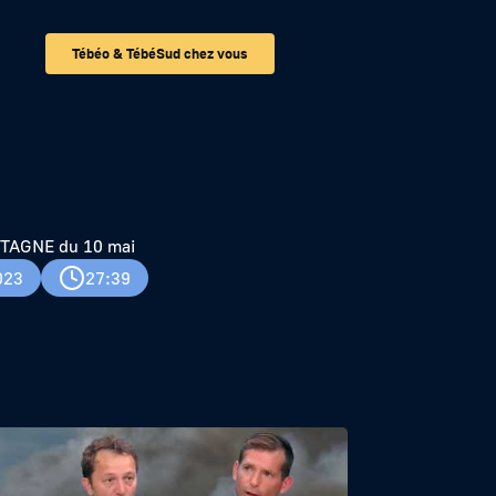
Tébéo & TébéSud chez vous
AGNE du 10 mai
023
27:39