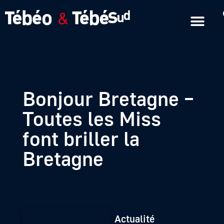
Emissions en replay
Formats courts
Bonjour Bretagne –
Toutes les Miss
font briller la
Bretagne
Actualité