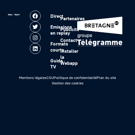
Direct
Partenaires
Emissions
Publicité
en replay
Contact
Formats
courts
Installer
la
Guide
Webapp
TV
Mentions légales
CGU
Politique de confidentialité
Plan du site
Gestion des cookies