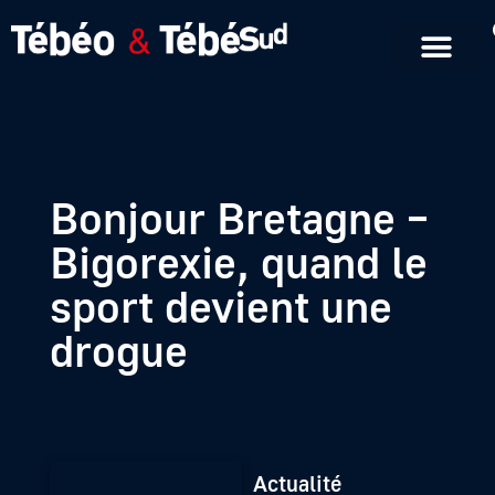
Emissions en replay
Formats courts
Bonjour Bretagne –
Bigorexie, quand le
sport devient une
drogue
Actualité