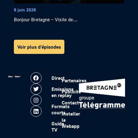
9 juin 2026
Bonjour Bretagne – Visite de...
Voir plus d'épisodes
Direct
Partenaires
Emissions
Publicité
en replay
Contact
Formats
courts
Installer
la
Guide
Webapp
TV