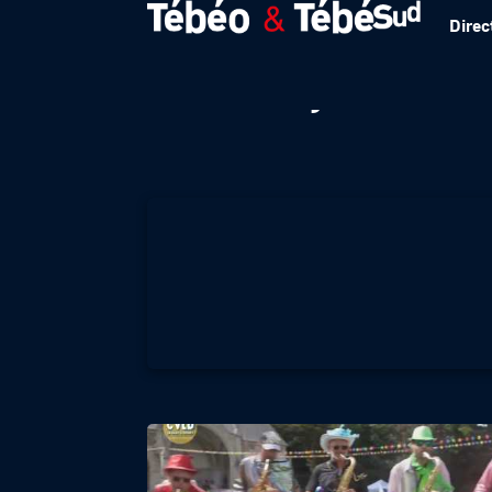
Direc
60 ans Lycée Jean