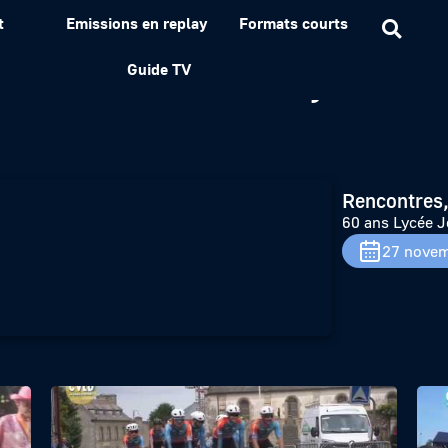
t
Emissions en replay
Formats courts
ne d’arc à Pontivy
Guide TV
Rencontres,
60 ans Lycée J
27 novem