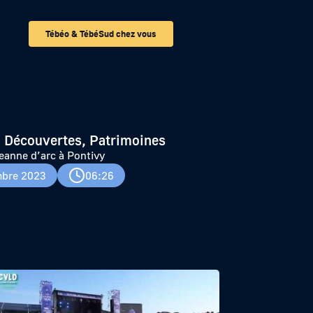
Tébéo & TébéSud chez vous
 Découvertes, Patrimoines
eanne d’arc à Pontivy
bre 2023
06:26