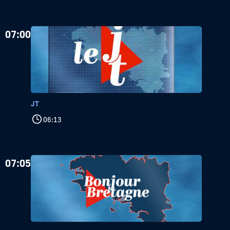
07:00
JT
06:13
07:05