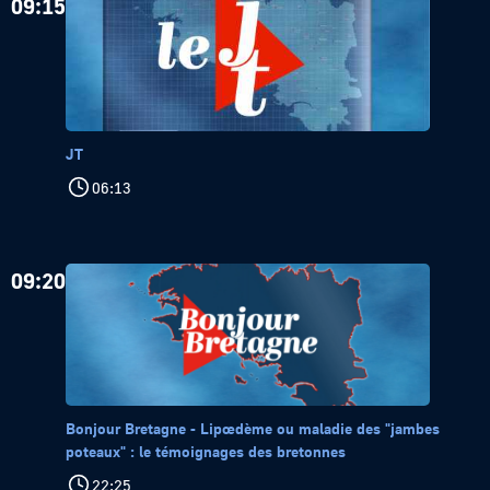
09:15
JT
06:13
09:20
Bonjour Bretagne - Lipœdème ou maladie des "jambes
poteaux" : le témoignages des bretonnes
22:25