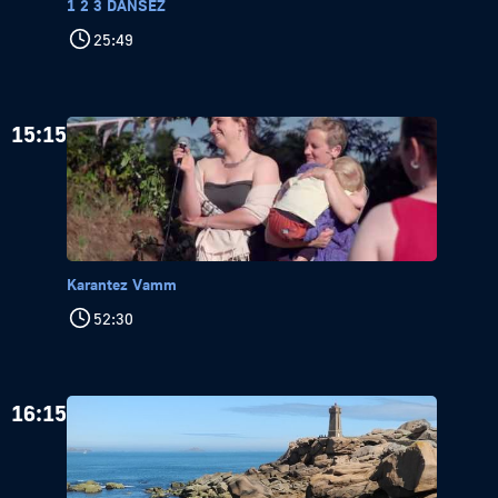
1 2 3 DANSEZ
25:49
15:15
Karantez Vamm
52:30
16:15