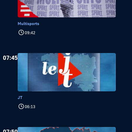
Multisports
09:42
07:45
JT
06:13
07:50