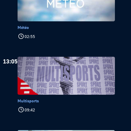
Météo
02:55
13:05
Multisports
09:42