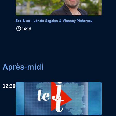
Éco & co - Lénaïc Segalen & Vianney Pichereau
14:19
Après-midi
12:30