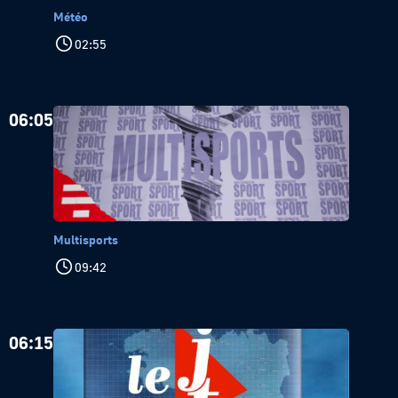
Météo
02:55
06:05
Multisports
09:42
06:15