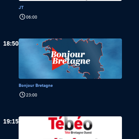
JT
06:00
18:50
Bonjour Bretagne
23:00
19:15