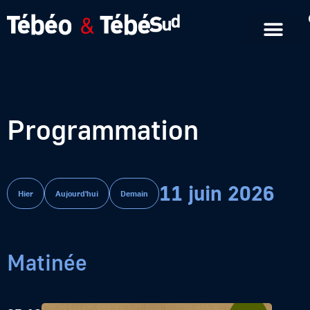
Emissions en replay
Formats courts
Programmation
11 juin 2026
Hier
Aujourd'hui
Demain
Matinée