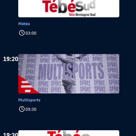
Météo
03:00
19:20
Multisports
09:30
19:30