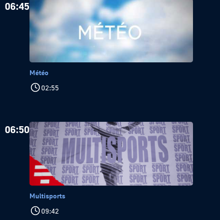
06:45
Météo
02:55
06:50
Multisports
09:42