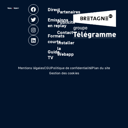
Direct
Partenaires
Emissions
Publicité
en replay
Contact
Formats
courts
Installer
la
Guide
Webapp
TV
Mentions légales
CGU
Politique de confidentialité
Plan du site
Gestion des cookies