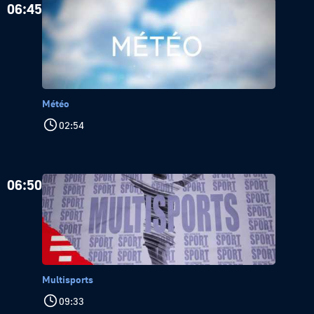
06:45
Météo
02:54
06:50
Multisports
09:33