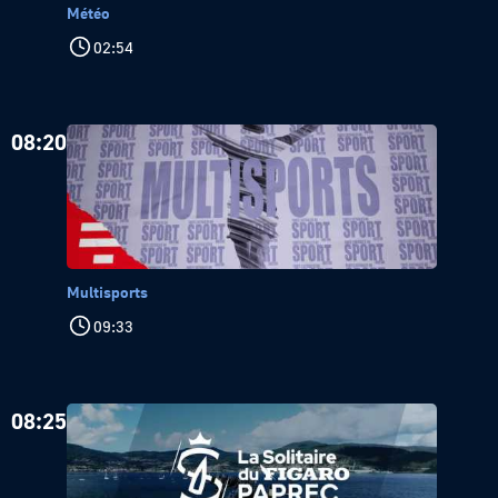
Météo
02:54
08:20
Multisports
09:33
08:25