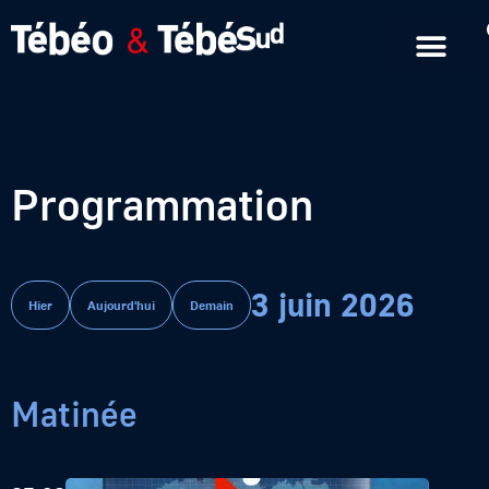
Emissions en replay
Formats courts
Programmation
3 juin 2026
Hier
Aujourd'hui
Demain
Matinée