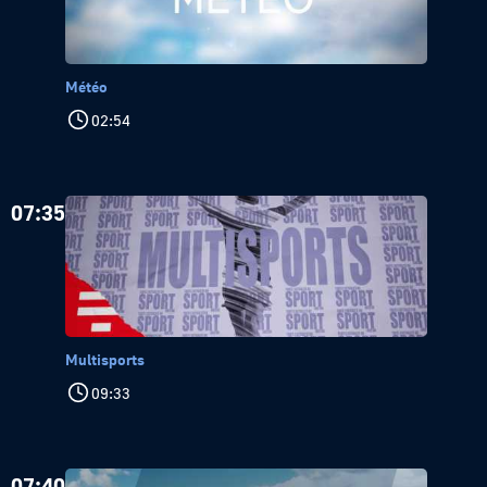
Météo
02:54
07:35
Multisports
09:33
07:40