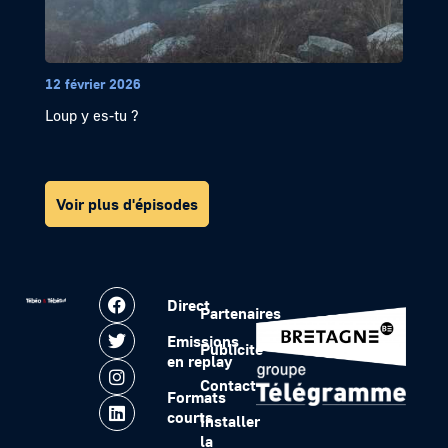
12 février 2026
Loup y es-tu ?
Voir plus d'épisodes
Direct
Partenaires
Emissions
Publicité
en replay
Contact
Formats
courts
Installer
la