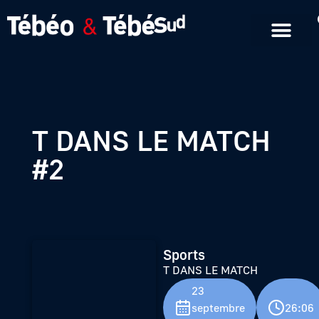
Emissions en replay
Formats courts
T DANS LE MATCH
#2
Sports
T DANS LE MATCH
23
septembre
26:06