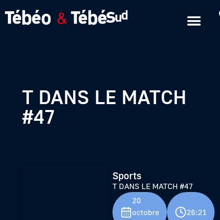
Emissions en replay
Formats courts
T DANS LE MATCH
#47
Sports
T DANS LE MATCH #47
20
octobre
26:21