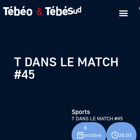
Emissions en replay
Formats courts
T DANS LE MATCH
#45
Sports
T DANS LE MATCH #45
6
octobre
26:03