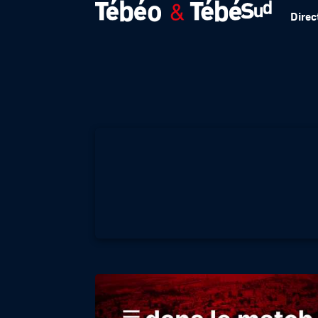
Direc
T DANS LE MATC