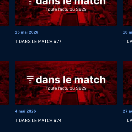
25 mai 2026
18 m
y
T DANS LE MATCH #77
T D
4 mai 2026
27 a
T DANS LE MATCH #74
T D