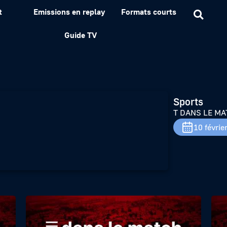
t
Emissions en replay
Formats courts
H #21
Guide TV
Sports
T DANS LE MA
10 févrie