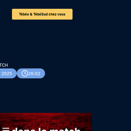
Tébéo & TébéSud chez vous
TCH
r 2025
26:02