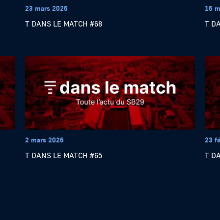
23 mars 2026
16 m
T DANS LE MATCH #68
T D
2 mars 2026
23 f
T DANS LE MATCH #65
T D