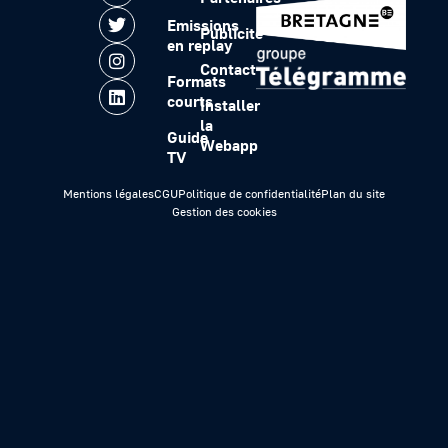
Emissions
Publicité
en replay
Contact
Formats
courts
Installer
la
Guide
Webapp
TV
Mentions légales
CGU
Politique de confidentialité
Plan du site
Gestion des cookies