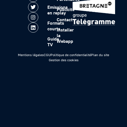
Emissions
Publicité
en replay
Contact
Formats
courts
Installer
la
Guide
Webapp
TV
Mentions légales
CGU
Politique de confidentialité
Plan du site
Gestion des cookies