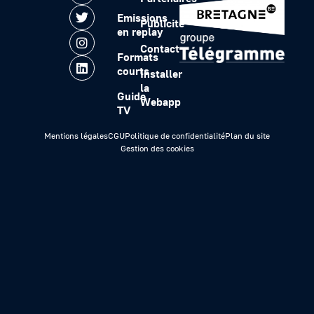
Emissions
Publicité
en replay
Contact
Formats
courts
Installer
la
Guide
Webapp
TV
Mentions légales
CGU
Politique de confidentialité
Plan du site
Gestion des cookies