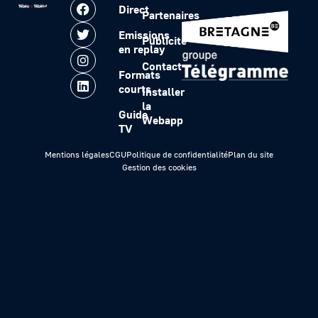
Direct
Partenaires
Emissions
Publicité
en replay
Contact
Formats
courts
Installer
la
Guide
Webapp
TV
Mentions légales
CGU
Politique de confidentialité
Plan du site
Gestion des cookies